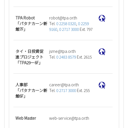
TPA Robot
ht.ro.apt@tobor
「パタナカーン新
Tel.
0 2258 0320
,
0 2259
館7F」
9160
,
0 2717 3000
Ext. 797
タイ・日投資促
ht.ro.apt@emsj
進プロジェクト
Tel.
0 2483 8579
Ext. 2615
「TPA29ー6F」
人事部
ht.ro.apt@reerac
「パタナカーン新
Tel.
0 2717 3000
Ext. 255
館6F」
Web Master
ht.ro.apt@ecivres-bew