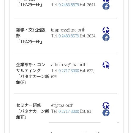
「TPA29ー6F」
Tel.
0 2483 8579
Ext. 2641
語学・文化出版
ht.ro.apt@sserpapt
部
Tel.
0 2483 8579
Ext. 2634
「TPA29ー6F」
企業診断・コン
ht.ro.apt@cs.nimda
サルティング
Tel.
0 2717 3000
Ext. 622,
「パタナカーン新
629
館6F」
セミナー研修
ht.ro.apt@te
「パタナカーン新
Tel.
0 2717 3000
Ext. 81
館7F」