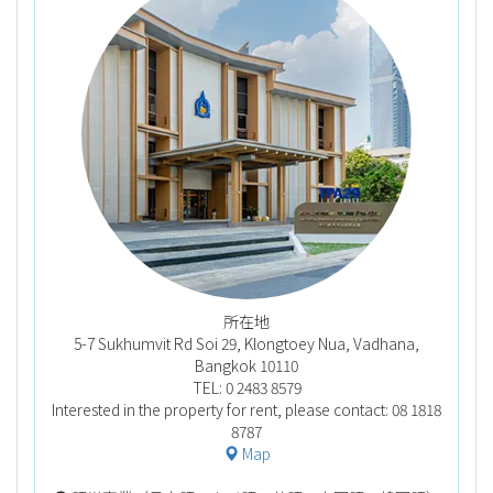
所在地
5-7 Sukhumvit Rd Soi 29, Klongtoey Nua, Vadhana,
Bangkok 10110
TEL: 0 2483 8579
Interested in the property for rent, please contact: 08 1818
8787
Map