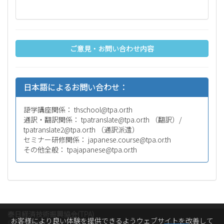
ご意見・お問い合わせ内容
日本語によるお問い合わせ：
語学講座関係：
ht.ro.apt@loohcsht
通訳・翻訳関係：
ht.ro.apt@etalsnartapt
（翻訳）/
ht.ro.apt@2etalsnartapt
（通訳派遣）
セミナー研修関係：
ht.ro.apt@esruoc.esenapaj
その他全般：
ht.ro.apt@esenapajapt
泰日経済技術振興協会(TPA)
お客様により良い体験を提供できるようウェブサイトを改善して
© 2026
Technology Promotion Association (Thailand-Japan)
. All Rights