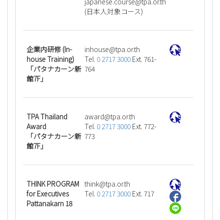
ht.ro.apt@esruoc.esenapaj
(日本人対象コース)
企業内研修 (In-
ht.ro.apt@esuohni
house Training)
Tel.
0 2717 3000
Ext. 761-
「パタナカーン新
764
館7F」
TPA Thailand
ht.ro.apt@drawa
Award
Tel.
0 2717 3000
Ext. 772-
「パタナカーン新
773
館7F」
THINK PROGRAM
ht.ro.apt@kniht
for Executives
Tel.
0 2717 3000
Ext. 717
Pattanakarn 18