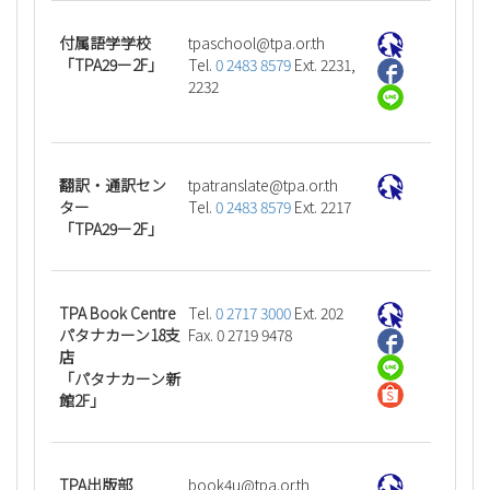
付属語学学校
ht.ro.apt@loohcsapt
「TPA29ー2F」
Tel.
0 2483 8579
Ext. 2231,
2232
翻訳・通訳セン
ht.ro.apt@etalsnartapt
ター
Tel.
0 2483 8579
Ext. 2217
「TPA29ー2F」
TPA Book Centre
Tel.
0 2717 3000
Ext. 202
パタナカーン18支
Fax. 0 2719 9478
店
「パタナカーン新
館2F」
TPA出版部
ht.ro.apt@u4koob