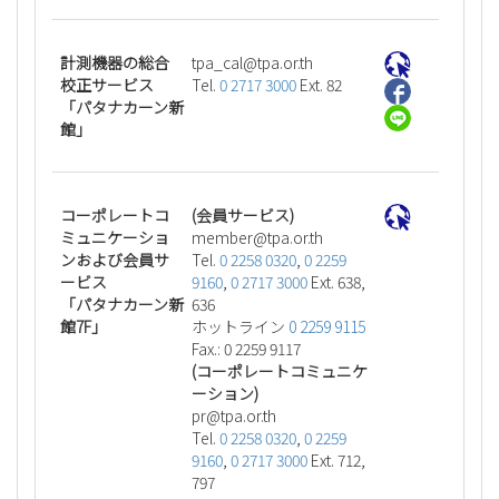
計測機器の総合
ht.ro.apt@lac_apt
校正サービス
Tel.
0 2717 3000
Ext. 82
「パタナカーン新
館」
コーポレートコ
(会員サービス)
ミュニケーショ
ht.ro.apt@rebmem
ンおよび会員サ
Tel.
0 2258 0320
,
0 2259
ービス
9160
,
0 2717 3000
Ext. 638,
「パタナカーン新
636
館7F」
ホットライン
0 2259 9115
Fax.: 0 2259 9117
(コーポレートコミュニケ
ーション)
ht.ro.apt@rp
Tel.
0 2258 0320
,
0 2259
9160
,
0 2717 3000
Ext. 712,
797