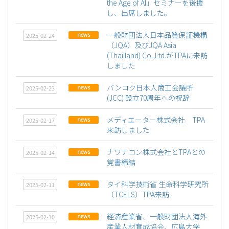
the Age of AI」セミナーを後援
し、出席しました。
一般財団法人日本品質保証機構
news
2025-02-24
（JQA）及びJQA Asia
(Thailland) Co.,Ltd.がTPAに来訪
しました
バンコク日本人商工会議所
news
2025-02-23
(JCC) 設立70周年への祝辞
メディエーター株式会社 TPA
news
2025-02-17
来訪しました
ナワナコン株式会社とTPAとの
news
2025-02-14
覚書締結
タイ科学技術省 生命科学研究所
news
2025-02-11
（TCELS）TPA来訪
経済産業省、一般財団法人海外
news
2025-02-10
産業人材育成協会、広島大学