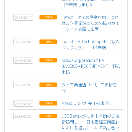
TPA来訪しました
TPAは、タイの産業を向上に向
news
2025-02-10
けた企業促進のための協力ガイ
ドライン会議に出席
Institute of Technologists（もの
news
2025-02-07
つくり大学） TPA来訪
Nisso CorporationとNA
news
2025-02-06
BANGKOK RECRUITMENT TPA
来訪
タイ工業連盟（FTI）ご挨拶訪
news
2025-02-05
問
MAGICONEX社長 TPA来訪
news
2025-02-04
JCC Bangkokに年末年始のご挨
news
2025-01-23
拶訪問し、「日本型経営講座」
における協力について話し合い