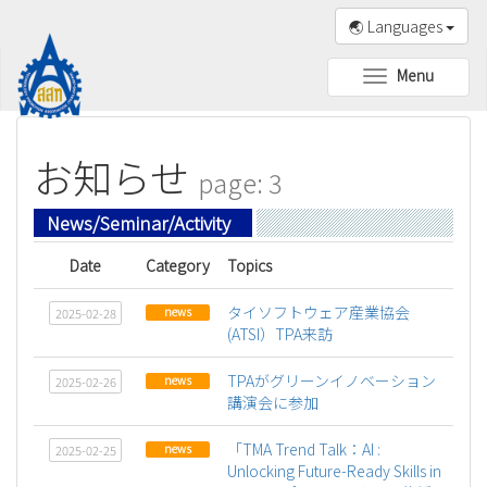
🌏 Languages
Menu
Toggle
navigation
お知らせ
page: 3
News/Seminar/Activity
Date
Category
Topics
タイソフトウェア産業協会
news
2025-02-28
(ATSI）TPA来訪
TPAがグリーンイノベーション
news
2025-02-26
講演会に参加
「TMA Trend Talk：AI :
news
2025-02-25
Unlocking Future-Ready Skills in