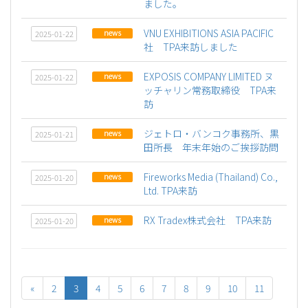
ました。
VNU EXHIBITIONS ASIA PACIFIC
news
2025-01-22
社 TPA来訪しました
EXPOSIS COMPANY LIMITED ヌ
news
2025-01-22
ッチャリン常務取締役 TPA来
訪
ジェトロ・バンコク事務所、黒
news
2025-01-21
田所長 年末年始のご挨拶訪問
Fireworks Media (Thailand) Co.,
news
2025-01-20
Ltd. TPA来訪
RX Tradex株式会社 TPA来訪
news
2025-01-20
«
2
3
4
5
6
7
8
9
10
11