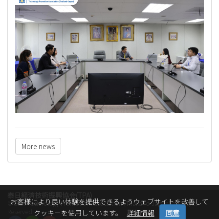
More news
泰日経済技術振興協会(TPA)
お客様により良い体験を提供できるようウェブサイトを改善して
© 2026
Technology Promotion Association (Thailand-Japan)
. All Rights
Reserved.
クッキーを使用しています。
詳細情報
同意