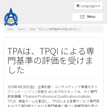
🌏 Languages
Menu
Toggle
navigation
Home
Events
TPAは、TPQI による専門基準の評価を受けました
TPAは、TPQI による専
門基準の評価を受けま
した
2024年4月26日(金)、企業診断・コンサルティング事業のチャ
クリット・シリリン部長をはじめTPAスタッフは、タイ専門
資格機構（Thailand Professional Qualifications Institute,
TPQI）検査チームを歓迎し、TPQIによる産業サービス専門家
および工場診断士における専門基準に基づく組織評価を受け