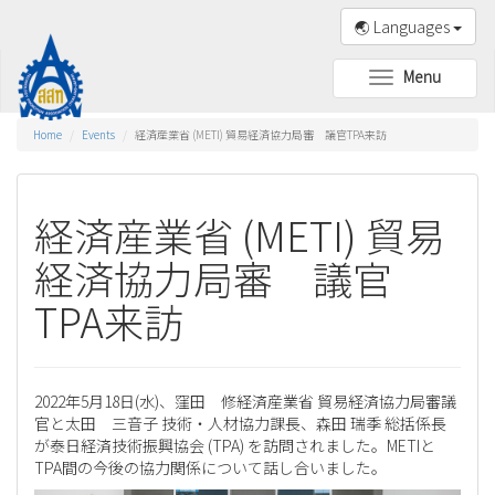
🌏 Languages
Menu
Toggle
navigation
Home
Events
経済産業省 (METI) 貿易経済協力局審 議官TPA来訪
経済産業省 (METI) 貿易
経済協力局審 議官
TPA来訪
2022年5月18日(水)、窪田 修経済産業省 貿易経済協力局審議
官と太田 三音子 技術・人材協力課長、森田 瑞季 総括係長
が泰日経済技術振興協会 (TPA) を訪問されました。METIと
TPA間の今後の協力関係について話し合いました。