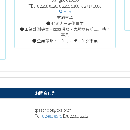
TEL: 0 2258 0320, 0 2259 9160, 0 2717 3000
Map
実施事業
● セミナー研修事業
● 工業計測機器・医療機器・実験器具校正、検査
韓
事業
● 企業診断・コンサルティング事業
書
お問合せ先
ht.ro.apt@loohcsapt
Tel.
0 2483 8579
Ext. 2231, 2232