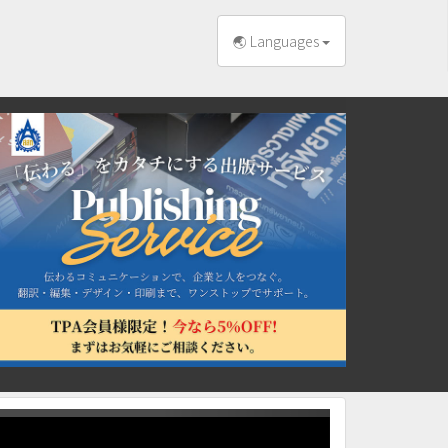
🌏 Languages
Next