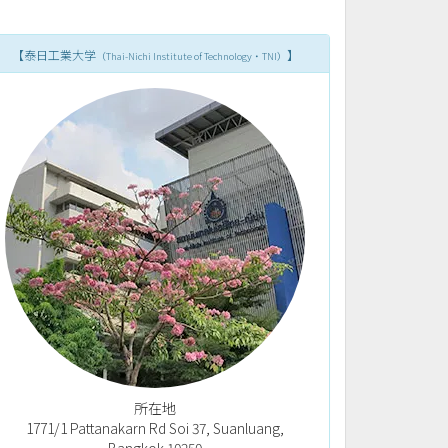
【泰日工業大学
】
（Thai-Nichi Institute of Technology・TNI）
所在地
1771/1 Pattanakarn Rd Soi 37, Suanluang,
Bangkok 10250