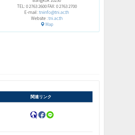
TEL: 0 2763 2600 FAX: 0 2763 2700
E-mail :
tniinfo@tni.ac.th
Website :
tni.ac.th
Map
関連リンク