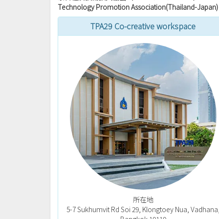
Technology Promotion Association(Thailand-Japan)
TPA29 Co-creative workspace
所在地
5-7 Sukhumvit Rd Soi 29, Klongtoey Nua, Vadhana
Bangkok 10110