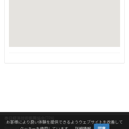
泰日経済技術振興協会(TPA)
お客様により良い体験を提供できるようウェブサイトを改善して
© 2026
Technology Promotion Association (Thailand-Japan)
. All Rights
Reserved.
クッキーを使用しています。
詳細情報
同意