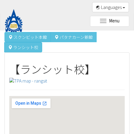
🌏 Languages
Menu
Toggle
navigation
スクンビット本館
パタナカーン新館
ランシット校
【ランシット校】