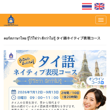
Togg
navig
คอร์สภาษาไทย รู้ไว้ใช่ว่า ดีกว่าไม่รู้ タイ語ネイティブ表現コース