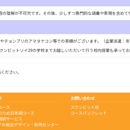
内容の理解が不可欠です。その後、少しずつ専門的な語彙や表現を含めて
やチョンブリのアマタナコン等での実績がございます。（企業派遣：年間
クンビットソイ29の学校までお越しいただいて行う校内授業も承ってお
絡ください。
ス
お問い合わせ
コース
スクンビット校
のため日本語コース
コースパンフレット
翻訳サービス
アの総合デザイン・制作センター