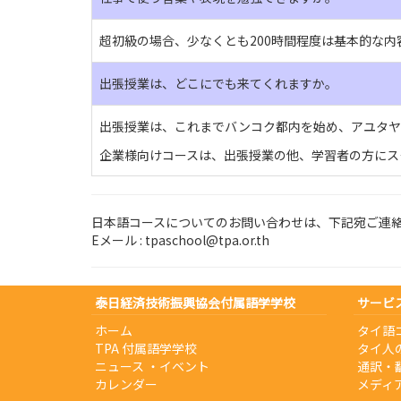
超初級の場合、少なくとも200時間程度は基本的な
出張授業は、どこにでも来てくれますか。
出張授業は、これまでバンコク都内を始め、アユタヤ
企業様向けコースは、出張授業の他、学習者の方にス
日本語コースについてのお問い合わせは、下記宛ご連
Eメール :
tpaschool@tpa.or.th
泰日経済技術振興協会付属語学学校
サービ
ホーム
タイ語
TPA 付属語学学校
タイ人
ニュース ・イベント
通訳・
カレンダー
メディ