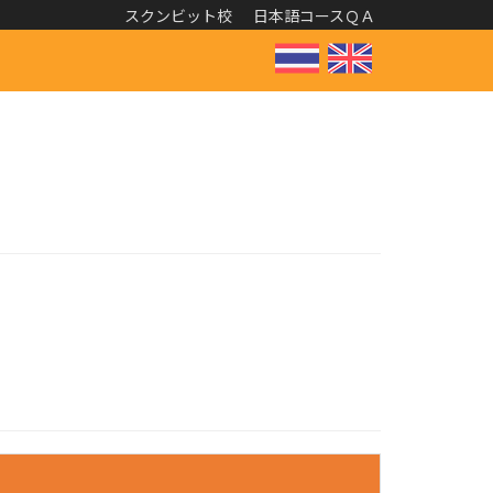
スクンビット校
日本語コースＱＡ