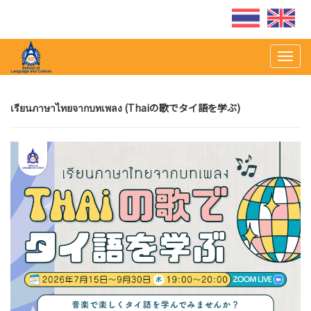
Togg
navig
เรียนภาษาไทยจากบทเพลง (Thaiの歌でタイ語を学ぶ)