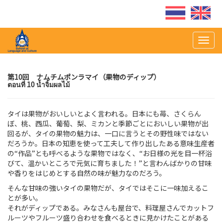
Togg
navig
第10回 ナムチムポンラマイ（果物のディップ）
ตอนที่ 10 น้ำจิ้มผลไม้
タイは果物がおいしいとよく言われる。日本にも苺、さくらん
ぼ、桃、西瓜、葡萄、梨、ミカンと季節ごとにおいしい果物が出
回るが、タイの果物の魅力は、一口に言うとその野性味ではない
だろうか。日本の知恵を使って工夫して作り出したある意味生産者
の“作品”とも呼べるような果物ではなく、“お日様の光を目一杯浴
びて、温かいところで元気に育ちました！”と言わんばかりの甘味
や香りをはじめとする自然の味が魅力なのだろう。
そんな甘味の強いタイの果物だが、タイではそこに一味加えるこ
とが多い。
それがディップである。みなさんも屋台で、料理屋さんでカットフ
ルーツやフルーツ盛り合わせを食べるときに見かけたことがある